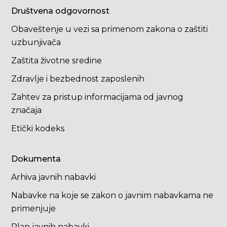
Društvena odgovornost
Obaveštenje u vezi sa primenom zakona o zaštiti
uzbunjivača
Zaštita životne sredine
Zdravlje i bezbednost zaposlenih
Zahtev za pristup informacijama od javnog
značaja
Etički kodeks
Dokumenta
Arhiva javnih nabavki
Nabavke na koje se zakon o javnim nabavkama ne
primenjuje
Plan javnih nabavki