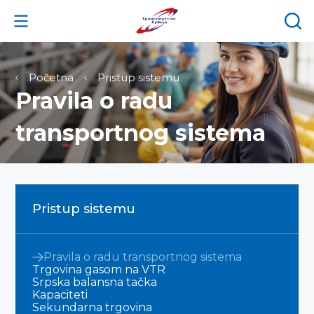
Početna
Pristup sistemu
Pravila o radu
transportnog sistema
Pristup sistemu
Pravila o radu transportnog sistema
Trgovina gasom na VTR
Srpska balansna tačka
Kapaciteti
Sekundarna trgovina