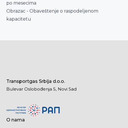
po mesecima
Obrazac - Obaveštenje o raspodelјenom
kapacitetu
Transportgas Srbija d.o.o.
Bulevar Oslobođenja 5, Novi Sad
O nama