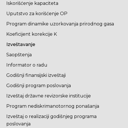
Iskorišćenje kapaciteta
Uputstvo za korišćenje OP
Program dinamike uzorkovanja prirodnog gasa
Koeficijent korekcije K
Izveštavanje
Saopštenja
Informator o radu
Godišnji finansijski izveštaji
Godišnji program poslovanja
Izveštaj državne revizorske institucije
Program nediskrimanotornog ponašanja
Izveštaj o realizaciji godišnjeg programa
poslovanja