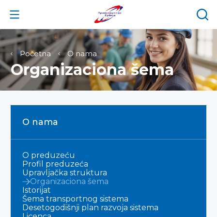
Početna
O nama
Organizaciona šema
O nama
O preduzeću
Profil preduzeća
Upravljačka struktura
Organizaciona šema
Istorijat
Šema transportnog sistema
Desetogodišnji plan razvoja sistema
Licenca