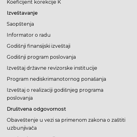
Koeficijent korekcije K
Izveštavanje
Saopštenja
Informator o radu
Godišnji finansijski izveštaji
Godišnji program poslovanja
Izveštaj državne revizorske institucije
Program nediskrimanotornog ponašanja
Izveštaj o realizaciji godišnjeg programa
poslovanja
Društvena odgovornost
Obaveštenje u vezi sa primenom zakona o zaštiti
uzbunjivača