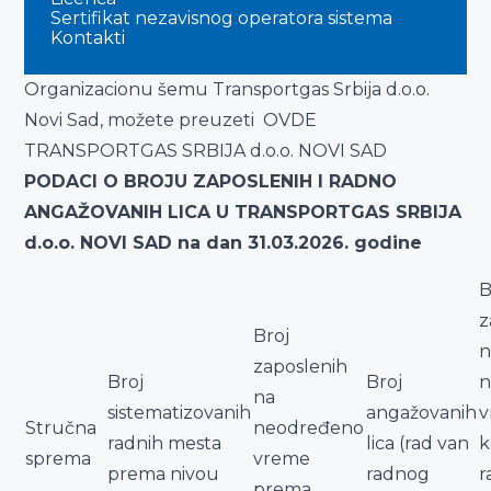
Sertifikat nezavisnog operatora sistema
Kontakti
Organizacionu šemu Transportgas Srbija d.o.o.
Novi Sad, možete preuzeti
OVDE
TRANSPORTGAS SRBIJA d.o.o. NOVI SAD
PODACI O BROJU ZAPOSLENIH I RADNO
ANGAŽOVANIH LICA U TRANSPORTGAS SRBIJA
d.o.o. NOVI SAD na dan 31.03.2026. godine
B
z
Broj
n
zaposlenih
Broj
Broj
n
na
sistematizovanih
angažovanih
v
Stručna
neodređeno
radnih mesta
lica (rad van
k
sprema
vreme
prema nivou
radnog
r
prema