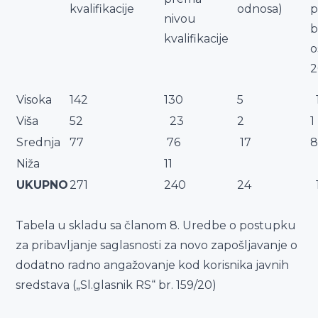
kvalifikacije
odnosa)
p
nivou
b
kvalifikacije
o
2
Visoka
142
130
5
Viša
52
23
2
1
Srednja
77
76
17
Niža
11
UKUPNO
271
240
24
Tabela u skladu sa članom 8. Uredbe o postupku
za pribavljanje saglasnosti za novo zapošljavanje o
dodatno radno angažovanje kod korisnika javnih
sredstava („Sl.glasnik RS“ br. 159/20)