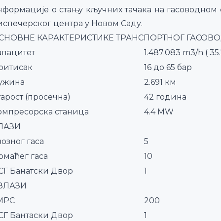
нформације о стању кључних тачака на гасоводном 
испечерског центра у Новом Саду.
СНОВНЕ КАРАКТЕРИСТИКЕ ТРАНСПОРТНОГ ГАСОВ
апацитет
1.487.083 m3/h ( 3
ритисак
16 до 65 бар
ужина
2.691 км
тарост (просечна)
42 година
омпресорска станица
4.4 МW
ЛАЗИ
возног гаса
5
омаћег гаса
10
СГ Банатски Двор
1
ЗЛАЗИ
МРС
200
СГ Бантаски Двор
1