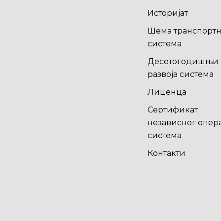
Историјат
Шема транспортн
система
Десетогодишњи 
развоја система
Лиценца
Сертификат
независног опер
система
Контакти