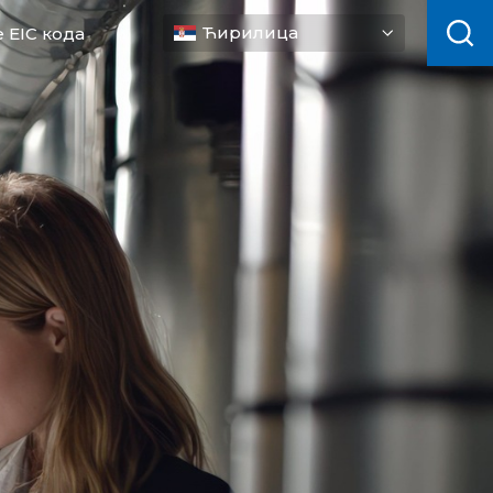
Ћирилица
 EIC кода