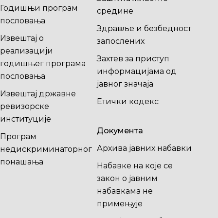
Годишњи програм
средине
пословања
Здравље и безбедност
Извештај о
запослених
реализацији
Захтев за приступ
годишњег програма
информацијама од
пословања
јавног значаја
Извештај државне
Етички кодекс
ревизорске
институције
Документа
Програм
Архива јавних набавки
недискриминаторног
понашања
Набавке на које се
закон о јавним
набавкама не
примењује