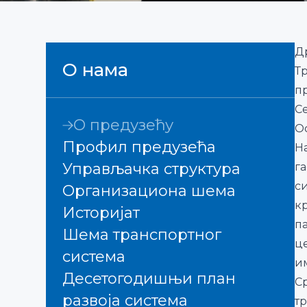
Д
О нама
Т
п
С
О предузећу
Ос
Профил предузећа
Н
Управљачка структура
г
с
Организациона шема
к
Историјат
п
Шема транспортног
ц
система
и
Десетогодишњи план
С
развоја система
т