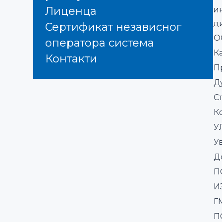
Лиценца
и
д
Сертификат независног
О
оператора система
К
Контакти
П
Д
С
К
У
У
Д
П
И
Г
П