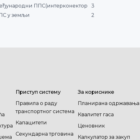
еђународни ППС(интерконектор
3
ПС у земљи
2
Приступ систему
За кориснике
Правила о раду
Планирана одржавања
транспортног система
ћа
Квалитет гаса
Капацитети
ктура
Ценовник
Секундарна трговина
шема
Калкулатор за закуп