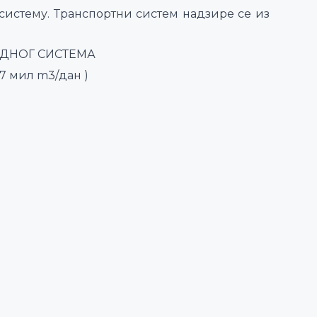
систему. Транспортни систем надзире се из
ОДНОГ СИСТЕМА
5.7 мил m3/дан )