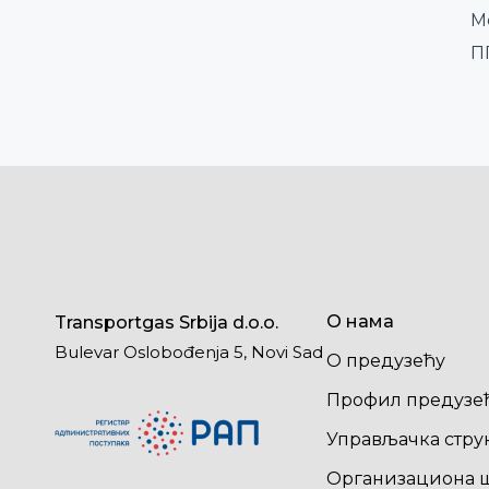
М
П
О нама
Transportgas Srbija d.o.o.
Bulevar Oslobođenja 5, Novi Sad
О предузећу
Профил предузе
Управљачка стру
Организациона 