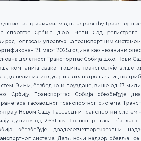
руштво са ограниченом одговорношћу Транспортгас С
ранспортгас Србија д.о.о. Нови Сад регистрова
риродног гаса и управљања транспортним системом
ертификован 21. март 2025.године као незавини опер
новна делатност Транспортгас Србија д.о.о. Нови Са
аша компанија сваке године транспортује више о
аса до великих индустријских потрошача и дистриб
истем. Зими, безбедно и поуздано, више од 17 мили
роз Србију. Транспортгас Србија обезбеђује дв
араметара гасоводног транспортног система. Тран
ентра у Новом Саду. Гасоводни транспортни систем –
мају дужину од 2.691 км. Транспорт гаса обавља 
рбија обезбеђује двадесетчетворочасовни над
ранспортног система. Даљински надзор обавља се 