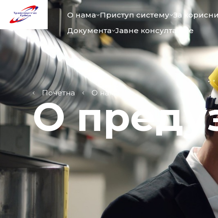
О нама
Приступ систему
За корисн
Документа
Јавне консултације
Почетна
О нама
О преду