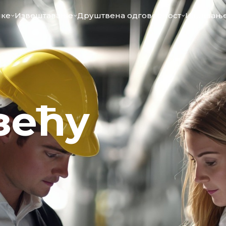
ике
Извештавање
Друштвена одговорност
Издавање
зећу