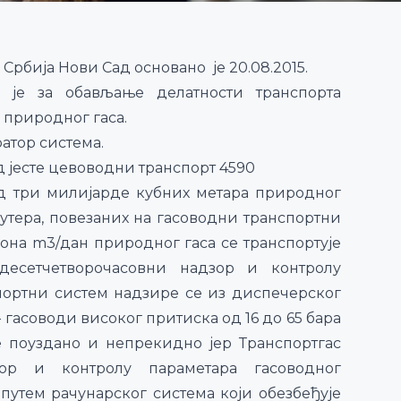
рбија Нови Сад основано је 20.08.2015.
н је за обављање делатности транспорта
 природног гаса.
атор система.
д јесте цевоводни транспорт 4590
д три милијарде кубних метара природног
утера, повезаних на гасоводни транспортни
она m3/дан природног гаса се транспортује
адесетчетворочасовни надзор и контролу
спортни систем надзире се из диспечерског
 гасоводи високог притиска од 16 до 65 бара
се поуздано и непрекидно јер Транспортгас
зор и контролу параметара гасоводног
путем рачунарског система који обезбеђује