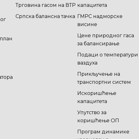
Трговина гасом на ВТР
капацитета
Српска балансна тачка
ГМРС надморске
ог
висине
Цене природног гаса
план
за балансирање
Подаци о температури
ваздуха
Прикључење на
атора
транспортни систем
Искоришћење
капацитета
Упутство за
коришћење ОП
Програм динамике