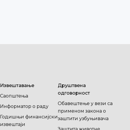
Извештавање
Друштвена
одговорност
Саопштења
Обавештење у вези са
Информатор о раду
применом закона о
Годишњи финансијски
заштити узбуњивача
извештаји
Заштита животне